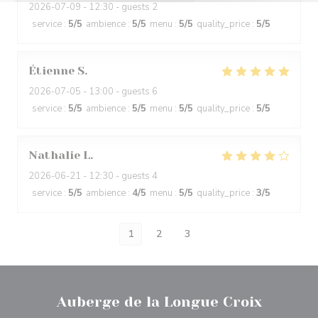
2026-07-09
- 12:30 - guests 2
service
:
5
/5
ambience
:
5
/5
menu
:
5
/5
quality_price
:
5
/5
Étienne
S
2026-07-05
- 13:00 - guests 6
service
:
5
/5
ambience
:
5
/5
menu
:
5
/5
quality_price
:
5
/5
Nathalie
L
2026-06-21
- 12:30 - guests 4
service
:
5
/5
ambience
:
4
/5
menu
:
5
/5
quality_price
:
3
/5
1
2
3
Auberge de la Longue Croix