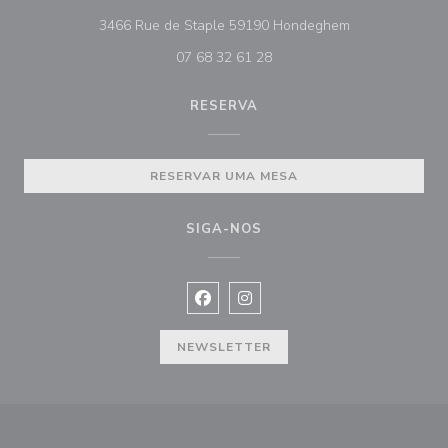
((abre numa nov
3466 Rue de Staple 59190 Hondeghem
07 68 32 61 28
RESERVA
RESERVAR UMA MESA
SIGA-NOS
Facebook ((abre numa nova janela))
Instagram ((abre numa nova ja
NEWSLETTER