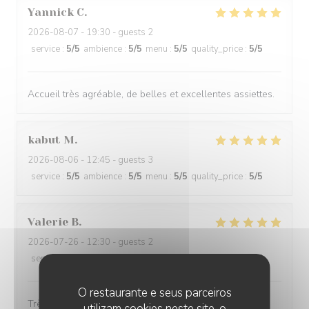
Yannick
C
2026-08-07
- 19:30 - guests 2
service
:
5
/5
ambience
:
5
/5
menu
:
5
/5
quality_price
:
5
/5
Accueil très agréable, de belles et excellentes assiettes.
kabut
M
2026-08-06
- 12:45 - guests 3
service
:
5
/5
ambience
:
5
/5
menu
:
5
/5
quality_price
:
5
/5
Valerie
B
2026-07-26
- 12:30 - guests 2
service
:
5
/5
ambience
:
4
/5
menu
:
5
/5
quality_price
:
3
/5
O restaurante e seus parceiros
Très bon choix
utilizam cookies neste site, o