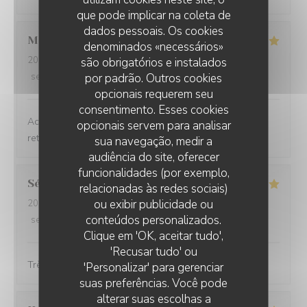
que pode implicar na coleta de
dados pessoais. Os cookies
Marie
H
denominados «necessários»
2026-07-19
- 12:00 - guests 2
são obrigatórios e instalados
service
:
5
/5
ambience
por padrão. Outros cookies
:
4
/5
menu
:
5
/5
quality_price
:
5
/5
opcionais requerem seu
consentimento. Esses cookies
Accueil très sympathique, plats savoureux. On y
opcionais servem para analisar
retournera encore !
sua navegação, medir a
audiência do site, oferecer
funcionalidades (por exemplo,
Séverine
B
relacionadas às redes sociais)
ou exibir publicidade ou
2026-07-18
- 13:45 - guests 3
conteúdos personalizados.
service
:
5
/5
ambience
:
5
/5
menu
:
4
/5
quality_price
:
5
/5
AUBERGE DE LA LONGUE CROIX
Clique em 'OK, aceitar tudo',
'Recusar tudo' ou
Très bon accueil avec un repas fait maison excellent
'Personalizar' para gerenciar
suas preferências. Você pode
alterar suas escolhas a