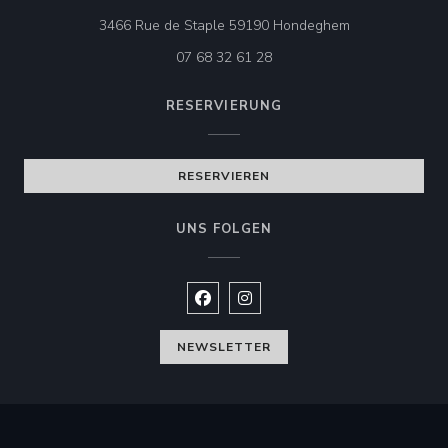
((öffnet ein neu
3466 Rue de Staple 59190 Hondeghem
07 68 32 61 28
RESERVIERUNG
RESERVIEREN
UNS FOLGEN
Facebook ((öffnet ein neues Fenste
Instagram ((öffnet ein neues 
NEWSLETTER