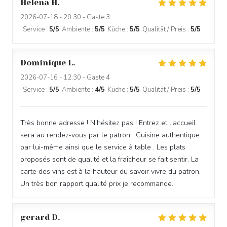
Helena
H
2026-07-18
- 20:30 - Gäste 3
Service
:
5
/5
Ambiente
:
5
/5
Küche
:
5
/5
Qualität / Preis
:
5
/5
Dominique
L
2026-07-16
- 12:30 - Gäste 4
Service
:
5
/5
Ambiente
:
4
/5
Küche
:
5
/5
Qualität / Preis
:
5
/5
Très bonne adresse ! N'hésitez pas ! Entrez et l'accueil
sera au rendez-vous par le patron . Cuisine authentique
par lui-même ainsi que le service à table . Les plats
proposés sont de qualité et la fraîcheur se fait sentir. La
carte des vins est à la hauteur du savoir vivre du patron.
Un très bon rapport qualité prix je recommande.
gerard
D