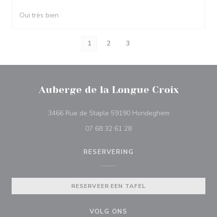
Oui très bien
1
2
3
Auberge de la Longue Croix
((opent in een 
3466 Rue de Staple 59190 Hondeghem
07 68 32 61 28
RESERVERING
RESERVEER EEN TAFEL
VOLG ONS