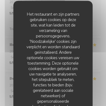
2026-07-18
- 13:45 - Gasten 3
Service
:
5
/5
Atmosfeer
:
5
/5
Keuken
:
4
/5
Kwaliteit / Prijs
:
5
/5
Het restaurant en zijn partners
gebruiken cookies op deze
site, wat kan leiden tot de
Très bon accueil avec un repas fait maison excellent
verzameling van
persoonsgegevens.
'Noodzakelijke' cookies zijn
Helena
H
verplicht en worden standaard
2026-07-18
- 20:30 - Gasten 3
geïnstalleerd. Andere
optionele cookies vereisen uw
Service
:
5
/5
Atmosfeer
:
5
/5
Keuken
:
5
/5
Kwaliteit / Prijs
:
toestemming. Deze optionele
5
/5
cookies worden gebruikt om
uw navigatie te analyseren,
Dominique
L
het sitepubliek te meten,
functies te bieden (bijv.
2026-07-16
- 12:30 - Gasten 4
gerelateerd aan sociale
Service
:
5
/5
Atmosfeer
:
4
/5
Keuken
:
5
/5
Kwaliteit / Prijs
:
netwerken) of
5
/5
gepersonaliseerde
AUBERGE DE LA LONGUE CROIX