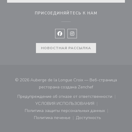
ПРИСОЕДИНЯЙТЕСЬ К НАМ
Facebook ((открывается в новом 
Instagram ((открывается в н
НОВОСТНАЯ РАССЫЛКА
© 2026 Auberge de la Longue Croix — Веб-страница
((открывается в нов
ресторана создана
Zenchef
Предупреждение об отказе от ответственности
((открывается в новом окне))
УСЛОВИЯ ИСПОЛЬЗОВАНИЯ
((открывается в новом окне))
Политика защиты персональных данных
((открывается в новом окне))
Политика печенье
Доступность
((открывается в новом окне))
((открывается в новом