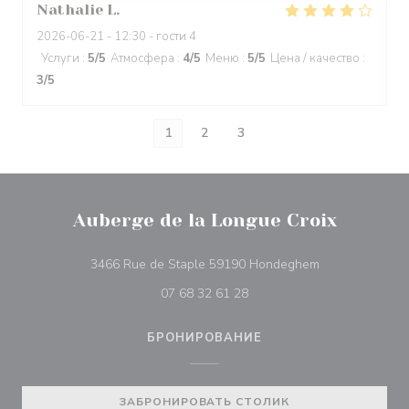
Nathalie
L
2026-06-21
- 12:30 - гости 4
Услуги
:
5
/5
Атмосфера
:
4
/5
Меню
:
5
/5
Цена / качество
:
3
/5
1
2
3
Auberge de la Longue Croix
((открывается 
3466 Rue de Staple 59190 Hondeghem
07 68 32 61 28
БРОНИРОВАНИЕ
ЗАБРОНИРОВАТЬ СТОЛИК