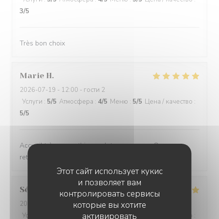
3
/5
Très bon choix
Marie
H
2026-07-19
- 12:00 - гости 2
Услуги
:
5
/5
Атмосфера
:
4
/5
Меню
:
5
/5
Цена / качество
:
5
/5
Accueil très sympathique, plats savoureux. On y
retournera encore !
Этот сайт использует кукис
и позволяет вам
Séverine
B
контролировать сервисы
2026-07-18
- 13:45 - гости 3
которые вы хотите
активировать
Услуги
:
5
/5
Атмосфера
:
5
/5
Меню
:
4
/5
Цена / качество
: