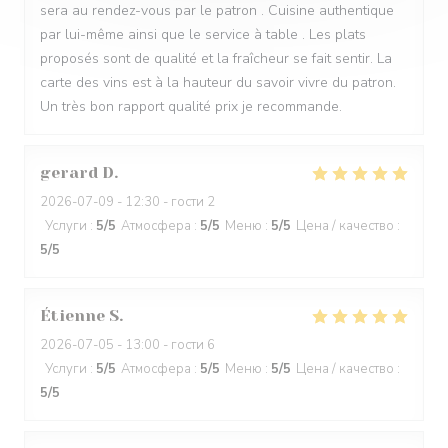
sera au rendez-vous par le patron . Cuisine authentique
par lui-même ainsi que le service à table . Les plats
proposés sont de qualité et la fraîcheur se fait sentir. La
carte des vins est à la hauteur du savoir vivre du patron.
Un très bon rapport qualité prix je recommande.
gerard
D
2026-07-09
- 12:30 - гости 2
Услуги
:
5
/5
Атмосфера
:
5
/5
Меню
:
5
/5
Цена / качество
:
5
/5
Étienne
S
2026-07-05
- 13:00 - гости 6
Услуги
:
5
/5
Атмосфера
:
5
/5
Меню
:
5
/5
Цена / качество
:
5
/5