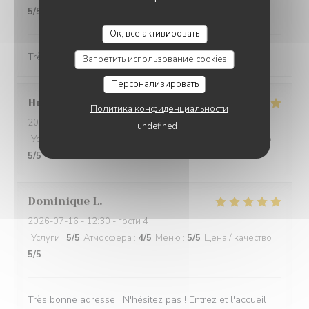
5
/5
AUBERGE DE LA LONGUE CROIX
Ок, все активировать
Très bon accueil avec un repas fait maison excellent
Запретить использование cookies
Персонализировать
Helena
H
Политика конфиденциальности
2026-07-18
- 20:30 - гости 3
undefined
Услуги
:
5
/5
Атмосфера
:
5
/5
Меню
:
5
/5
Цена / качество
:
5
/5
Dominique
L
2026-07-16
- 12:30 - гости 4
Услуги
:
5
/5
Атмосфера
:
4
/5
Меню
:
5
/5
Цена / качество
:
5
/5
Très bonne adresse ! N'hésitez pas ! Entrez et l'accueil