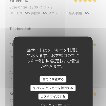
Valerie
B
2026-07-26
- 12:30 - ゲスト 2
サービス
:
5
/5
雰囲気
:
4
/5
メニュー
:
5
/5
品質-価格
:
3
/5
Très bon choix
Marie
H
当サイトはクッキーを利用し
2026-07-19
- 12:00 - ゲスト 2
ております。お客様自身でク
サービス
:
5
/5
雰囲気
:
4
/5
メニュー
:
5
/5
品質-価格
:
5
/5
ッキー利用の設定および管理
ができます。
Accueil très sympathique, plats savoureux. On y
retournera encore !
AUBERGE DE LA LONGUE CROIX
全てに同意する
すべてのクッキーを拒否する
Séverine
B
カスタマイズする
2026-07-18
- 13:45 - ゲスト 3
プライバシーポリシー