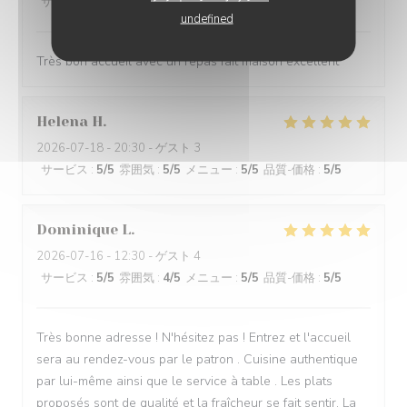
サービス
:
5
/5
雰囲気
:
5
/5
メニュー
:
4
/5
品質-価格
:
5
/5
undefined
Très bon accueil avec un repas fait maison excellent
Helena
H
2026-07-18
- 20:30 - ゲスト 3
サービス
:
5
/5
雰囲気
:
5
/5
メニュー
:
5
/5
品質-価格
:
5
/5
Dominique
L
2026-07-16
- 12:30 - ゲスト 4
サービス
:
5
/5
雰囲気
:
4
/5
メニュー
:
5
/5
品質-価格
:
5
/5
Très bonne adresse ! N'hésitez pas ! Entrez et l'accueil
sera au rendez-vous par le patron . Cuisine authentique
par lui-même ainsi que le service à table . Les plats
proposés sont de qualité et la fraîcheur se fait sentir. La