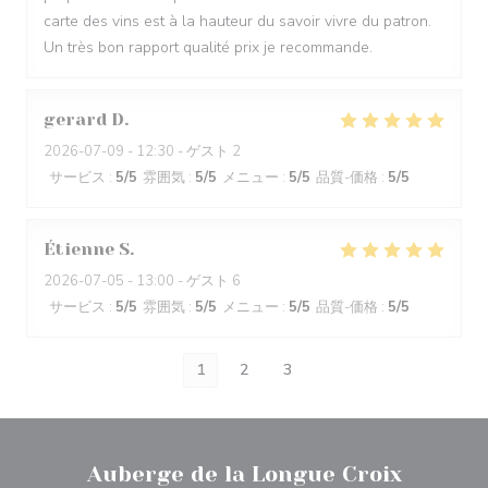
carte des vins est à la hauteur du savoir vivre du patron.
Un très bon rapport qualité prix je recommande.
gerard
D
2026-07-09
- 12:30 - ゲスト 2
サービス
:
5
/5
雰囲気
:
5
/5
メニュー
:
5
/5
品質-価格
:
5
/5
Étienne
S
2026-07-05
- 13:00 - ゲスト 6
サービス
:
5
/5
雰囲気
:
5
/5
メニュー
:
5
/5
品質-価格
:
5
/5
1
2
3
Auberge de la Longue Croix