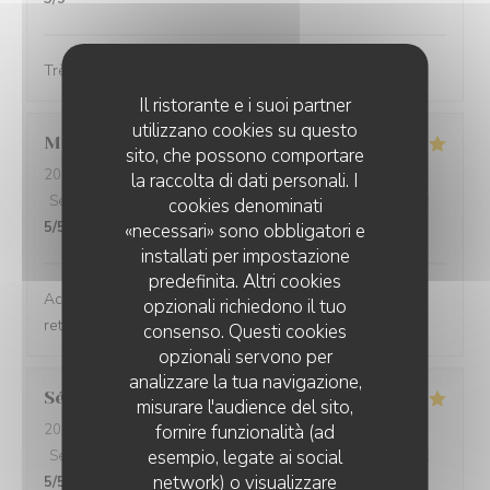
Très bon choix
Il ristorante e i suoi partner
utilizzano cookies su questo
Marie
H
sito, che possono comportare
2026-07-19
- 12:00 - Ospiti 2
la raccolta di dati personali. I
Servizio
:
5
/5
Atmosfera
:
4
/5
Cucina
:
5
/5
Qualità / Prezzo
:
cookies denominati
5
/5
«necessari» sono obbligatori e
installati per impostazione
predefinita. Altri cookies
Accueil très sympathique, plats savoureux. On y
opzionali richiedono il tuo
retournera encore !
consenso. Questi cookies
opzionali servono per
analizzare la tua navigazione,
Séverine
B
misurare l'audience del sito,
2026-07-18
- 13:45 - Ospiti 3
fornire funzionalità (ad
esempio, legate ai social
Servizio
:
5
/5
Atmosfera
:
5
/5
Cucina
:
4
/5
Qualità / Prezzo
:
network) o visualizzare
5
/5