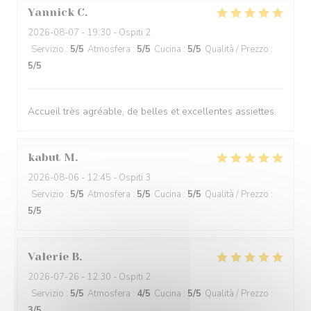
Yannick
C
2026-08-07
- 19:30 - Ospiti 2
Servizio
:
5
/5
Atmosfera
:
5
/5
Cucina
:
5
/5
Qualità / Prezzo
:
5
/5
Accueil très agréable, de belles et excellentes assiettes.
kabut
M
2026-08-06
- 12:45 - Ospiti 3
Servizio
:
5
/5
Atmosfera
:
5
/5
Cucina
:
5
/5
Qualità / Prezzo
:
5
/5
Valerie
B
2026-07-26
- 12:30 - Ospiti 2
Servizio
:
5
/5
Atmosfera
:
4
/5
Cucina
:
5
/5
Qualità / Prezzo
:
3
/5