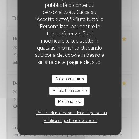
AUBERGE DE LA LONGUE CROIX
pubblicità o contenuti
personalizzati. Clicca su
Très bon accueil avec un repas fait maison excellent
'Accetta tutto', 'Rifiuta tutto' o
'Personalizza' per gestire le
tue preferenze. Puoi
Helena
H
modificare le tue scelte in
qualsiasi momento cliccando
2026-07-18
- 20:30 - Ospiti 3
sull'icona del cookie in basso a
Servizio
:
5
/5
Atmosfera
:
5
/5
Cucina
:
5
/5
Qualità / Prezzo
:
sinistra delle pagine del sito.
5
/5
Ok, accetta tutto
Dominique
L
Rifiuta tutti i cookie
2026-07-16
- 12:30 - Ospiti 4
Servizio
:
5
/5
Atmosfera
:
4
/5
Cucina
:
5
/5
Qualità / Prezzo
:
Personalizza
5
/5
Politica di protezione dei dati personali
Politica di gestione dei cookie
Très bonne adresse ! N'hésitez pas ! Entrez et l'accueil
sera au rendez-vous par le patron . Cuisine authentique