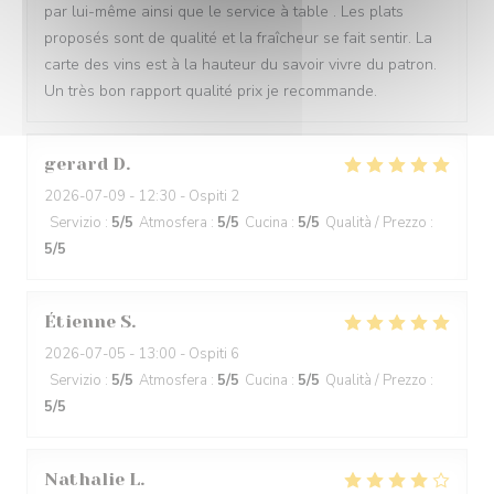
par lui-même ainsi que le service à table . Les plats
proposés sont de qualité et la fraîcheur se fait sentir. La
carte des vins est à la hauteur du savoir vivre du patron.
Un très bon rapport qualité prix je recommande.
gerard
D
2026-07-09
- 12:30 - Ospiti 2
Servizio
:
5
/5
Atmosfera
:
5
/5
Cucina
:
5
/5
Qualità / Prezzo
:
5
/5
Étienne
S
2026-07-05
- 13:00 - Ospiti 6
Servizio
:
5
/5
Atmosfera
:
5
/5
Cucina
:
5
/5
Qualità / Prezzo
:
5
/5
Nathalie
L