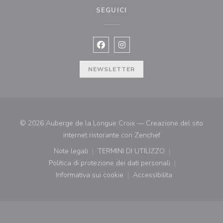
SEGUICI
Facebook ((apre una nuova finestra)
Instagram ((apre una nuova fi
NEWSLETTER
© 2026 Auberge de la Longue Croix — Creazione del sito
((apre una nuova fin
internet ristorante con
Zenchef
Note legali
TERMINI DI UTILIZZO
((apre una nuova finestra))
((apre una nuova finestra))
Politica di protezione dei dati personali
((apre una nuova finestra))
Informativa sui cookie
Accessibilita
((apre una nuova finestra))
((apre una nuova finest