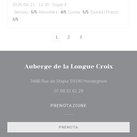
2026-06-21
- 12:30 - Ospiti 4
Servizio
:
5
/5
Atmosfera
:
4
/5
Cucina
:
5
/5
Qualità / Prezzo
:
3
/5
1
2
3
Auberge de la Longue Croix
((apre una nuova
3466 Rue de Staple 59190 Hondeghem
07 68 32 61 28
PRENOTAZIONE
PRENOTA