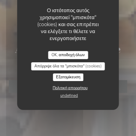
Ο ιστότοπος αυτός
χρησιμοποιεί "μπισκότα"
(cookies) και σας επιτρέπει
να ελέγξετε τι θέλετε να
ΠΑΝΔΟΧΕΊΟ
•
HONDEGHEM
ενεργοποιήσετε
Auberge de la Longue
AUBERGE DE LA LONGUE CROIX
OK, αποδοχή όλων
Croix
Απόρριψε όλα τα "μπισκότα" (cookies)
Εξατομίκευση
ΚΆΝΤΕ ΚΡΆΤΗΣΗ ΤΡΑΠΕΖΙΟΎ
Πολιτική απορρήτου
undefined