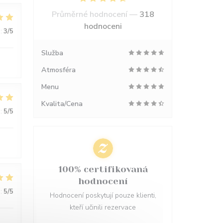
Průměrné hodnocení —
318
hodnoceni
:
3
/5
Služba
Atmosféra
Menu
Kvalita/Cena
:
5
/5
100% certifikovaná
hodnocení
:
5
/5
Hodnocení poskytují pouze klienti,
kteří učinili rezervace